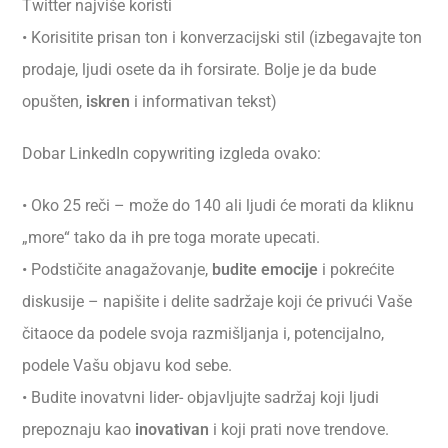
Twitter najviše koristi
• Korisitite prisan ton i konverzacijski stil (izbegavajte ton
prodaje, ljudi osete da ih forsirate. Bolje je da bude
opušten,
iskren
i informativan tekst)
Dobar LinkedIn copywriting izgleda ovako:
• Oko 25 reči – može do 140 ali ljudi će morati da kliknu
„more“ tako da ih pre toga morate upecati.
• Podstičite anagažovanje,
budite emocije
i pokrećite
diskusije – napišite i delite sadržaje koji će privući Vaše
čitaoce da podele svoja razmišljanja i, potencijalno,
podele Vašu objavu kod sebe.
• Budite inovatvni lider- objavljujte sadržaj koji ljudi
prepoznaju kao
inovativan
i koji prati nove trendove.