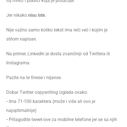
toj mreži i publici koja je posaćuje.
Jer nikako
nisu iste.
Nije važno samo koliko tekst ima reči već i kojim je
stilom napisan.
Na primer, LinkedIn je dosta zvaničniji od Twittera ili
Instagrama.
Pazite na te finese i nijanse.
Dobar Twitter copywriting izgleda ovako:
• Ima 71-100 karaktera (može i više ali ovo je
najoptimalnije)
• Prilagodite tweet-ove za mobilne telefone jer se sa njih