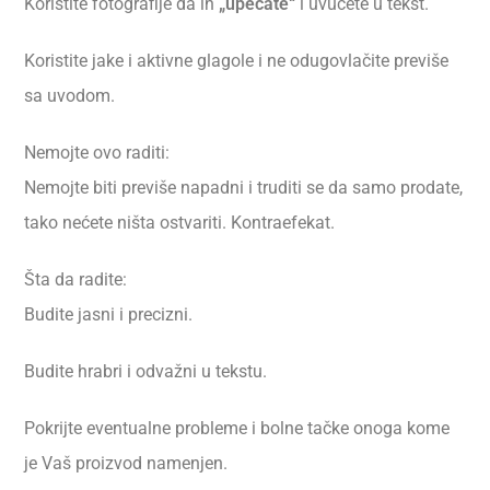
Koristite fotografije da ih
„upecate“
i uvučete u tekst.
Koristite jake i aktivne glagole i ne odugovlačite previše
sa uvodom.
Nemojte ovo raditi:
Nemojte biti previše napadni i truditi se da samo prodate,
tako nećete ništa ostvariti. Kontraefekat.
Šta da radite:
Budite jasni i precizni.
Budite hrabri i odvažni u tekstu.
Pokrijte eventualne probleme i bolne tačke onoga kome
je Vaš proizvod namenjen.