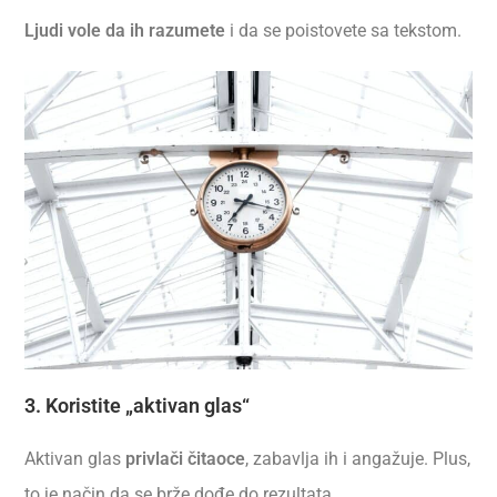
Ljudi vole da ih razumete
i da se poistovete sa tekstom.
3. Koristite „aktivan glas“
Aktivan glas
privlači čitaoce
, zabavlja ih i angažuje. Plus,
to je način da se brže dođe do rezultata.