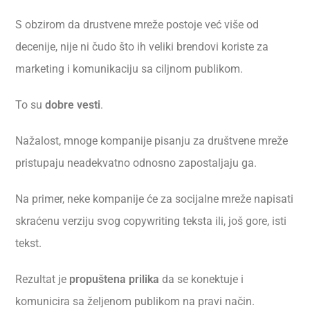
S obzirom da drustvene mreže postoje već više od
decenije, nije ni čudo što ih veliki brendovi koriste za
marketing i komunikaciju sa ciljnom publikom.
To su
dobre vesti
.
Nažalost, mnoge kompanije pisanju za društvene mreže
pristupaju neadekvatno odnosno zapostaljaju ga.
Na primer, neke kompanije će za socijalne mreže napisati
skraćenu verziju svog copywriting teksta ili, još gore, isti
tekst.
Rezultat je
propuštena prilika
da se konektuje i
komunicira sa željenom publikom na pravi način.