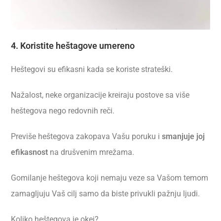
4. Koristite heštagove umereno
Heštegovi su efikasni kada se koriste strateški.
Nažalost, neke organizacije kreiraju postove sa više
heštegova nego redovnih reči.
Previše heštegova zakopava Vašu poruku i
smanjuje joj
efikasnost
na drušvenim mrežama.
Gomilanje heštegova koji nemaju veze sa Vašom temom
zamagljuju Vaš cilj samo da biste privukli pažnju ljudi.
Koliko heštegova je okej?