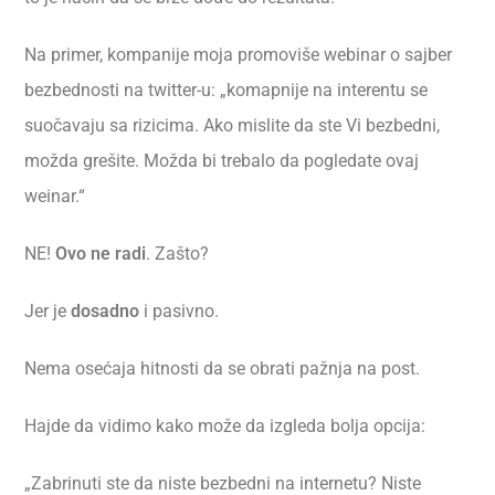
Na primer, kompanije moja promoviše webinar o sajber
bezbednosti na twitter-u: „komapnije na interentu se
suočavaju sa rizicima. Ako mislite da ste Vi bezbedni,
možda grešite. Možda bi trebalo da pogledate ovaj
weinar.“
NE!
Ovo ne radi
. Zašto?
Jer je
dosadno
i pasivno.
Nema osećaja hitnosti da se obrati pažnja na post.
Hajde da vidimo kako može da izgleda bolja opcija:
„Zabrinuti ste da niste bezbedni na internetu? Niste