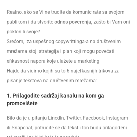
Realno, ako se Vi ne trudite da komunicirate sa svojom
publikom i da stvorite
odnos poverenja,
zašto bi Vam oni
poklonili svoje?
Srećom, iza uspešnog copywrittinga-a na društvenim
mrežama stoji strategija i plan koji mogu povećati
efikasnost napora koje ulažete u marketing.
Hajde da vidimo kojih su to 6 najefkasnijh trikova za
pisanje tekstova na društvenim mrežama:
1. Prilagodite sadržaj kanalu na kom ga
promovišete
Bilo da je u pitanju LinedIn, Twitter, Facebook, Instagram
ili Snapchat, potrudite se da tekst i ton budu prilagođeni